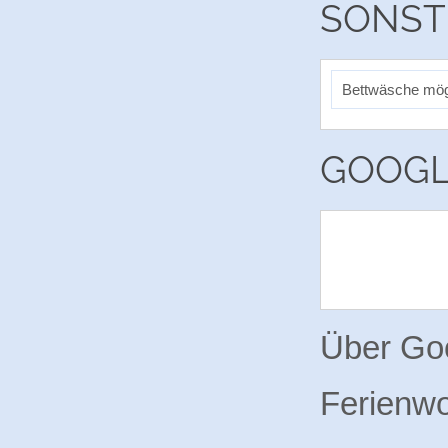
SONSTI
Bettwäsche mögl
GOOGL
Über Goo
Ferienwo