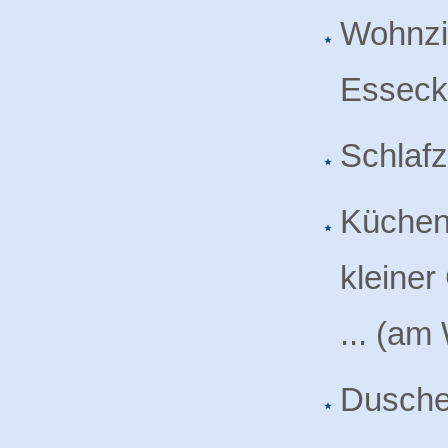
Wohnzi
Esseck
Schlaf
Küchenz
kleiner
... (am
Dusch