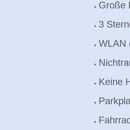
Große 
3 Ster
WLAN (
Nichtr
Keine 
Parkpl
Fahrra